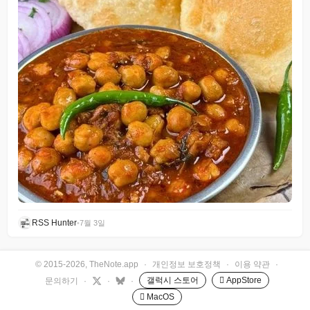
RSS Hunter
•
7월 3일
© 2015-2026, TheNote.app
·
개인정보 보호정책
·
이용 약관
·
갤럭시 스토어
 AppStore
문의하기
·
·
·
 MacOS