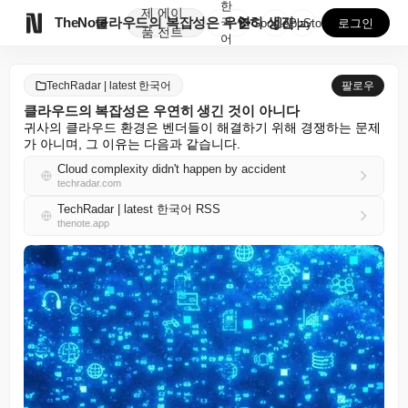
한
제
에이

TheNote
클라우드의 복잡성은 우연히 생긴 것이 아니다
국
GooglePlay
AppStore
로그인
품
전트
어
TechRadar | latest 한국어
팔로우
클라우드의 복잡성은 우연히 생긴 것이 아니다
귀사의 클라우드 환경은 벤더들이 해결하기 위해 경쟁하는 문제
가 아니며, 그 이유는 다음과 같습니다.
Cloud complexity didn't happen by accident
techradar.com
TechRadar | latest 한국어 RSS
thenote.app