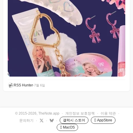
RSS Hunter
•
7월 6일
© 2015-2026, TheNote.app
·
개인정보 보호정책
·
이용 약관
·
갤럭시 스토어
 AppStore
문의하기
·
·
·
 MacOS