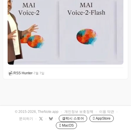
RSS Hunter
•
7월 7일
© 2015-2026, TheNote.app
·
개인정보 보호정책
·
이용 약관
·
갤럭시 스토어
 AppStore
문의하기
·
·
·
 MacOS