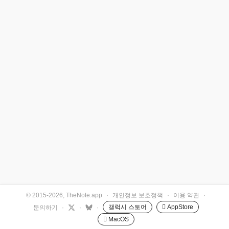
© 2015-2026, TheNote.app
·
개인정보 보호정책
·
이용 약관
·
갤럭시 스토어
 AppStore
문의하기
·
·
·
 MacOS