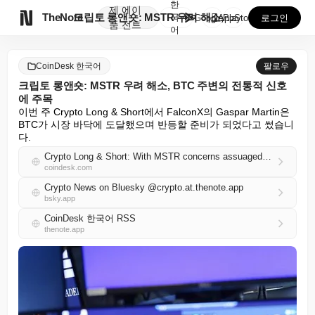
한
제
에이

TheNote
크립토 롱앤숏: MSTR 우려 해소, BTC 주변의 전...
국
GooglePlay
AppStore
로그인
품
전트
어
CoinDesk 한국어
팔로우
크립토 롱앤숏: MSTR 우려 해소, BTC 주변의 전통적 신호
에 주목
이번 주 Crypto Long & Short에서 FalconX의 Gaspar Martin은 
BTC가 시장 바닥에 도달했으며 반등할 준비가 되었다고 썼습니
다.
Crypto Long & Short: With MSTR concerns assuaged, look to traditional signals around BTC
coindesk.com
Crypto News on Bluesky @crypto.at.thenote.app
bsky.app
CoinDesk 한국어 RSS
thenote.app