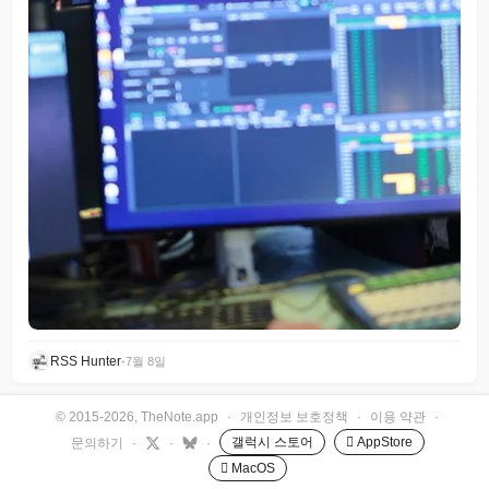
RSS Hunter
•
7월 8일
© 2015-2026, TheNote.app
·
개인정보 보호정책
·
이용 약관
·
갤럭시 스토어
 AppStore
문의하기
·
·
·
 MacOS