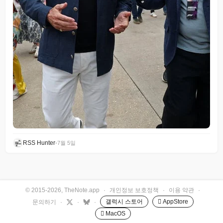
RSS Hunter
•
7월 5일
© 2015-2026, TheNote.app
·
개인정보 보호정책
·
이용 약관
·
갤럭시 스토어
 AppStore
문의하기
·
·
·
 MacOS