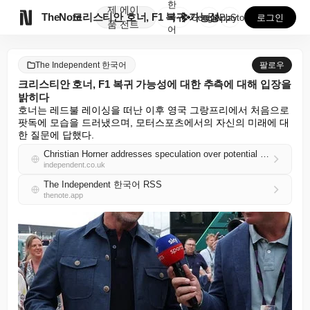
한
제
에이

TheNote
크리스티안 호너, F1 복귀 가능성에 대한 추측에 대해...
국
GooglePlay
AppStore
로그인
품
전트
어
The Independent 한국어
팔로우
크리스티안 호너, F1 복귀 가능성에 대한 추측에 대해 입장을
밝히다
호너는 레드불 레이싱을 떠난 이후 영국 그랑프리에서 처음으로 
팟독에 모습을 드러냈으며, 모터스포츠에서의 자신의 미래에 대
한 질문에 답했다.
Christian Horner addresses speculation over potential F1 return
independent.co.uk
The Independent 한국어 RSS
thenote.app