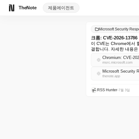
TheNote
제품
에이전트
Microsoft Security Re
크롬: CVE-2026-137
이 CVE는 Chrome에서 
결합니다. 자세한 내용은 [Goog
Chromium: CVE-2026
msrc.microsoft.com
Microsoft Securit
thenote.app
RSS Hunter
•
7월 3일