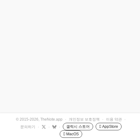
© 2015-2026, TheNote.app
·
개인정보 보호정책
·
이용 약관
·
갤럭시 스토어
 AppStore
문의하기
·
·
·
 MacOS