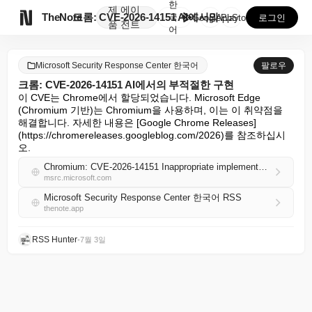
한
제
에이

TheNote
크롬: CVE-2026-14151 AI에서의 부적절한 ...
국
GooglePlay
AppStore
로그인
품
전트
어
Microsoft Security Response Center 한국어
팔로우
크롬: CVE-2026-14151 AI에서의 부적절한 구현
이 CVE는 Chrome에서 할당되었습니다. Microsoft Edge 
(Chromium 기반)는 Chromium을 사용하며, 이는 이 취약점을 
해결합니다. 자세한 내용은 [Google Chrome Releases]
(https://chromereleases.googleblog.com/2026)를 참조하십시
오.
Chromium: CVE-2026-14151 Inappropriate implementation in AI
msrc.microsoft.com
Microsoft Security Response Center 한국어 RSS
thenote.app
RSS Hunter
•
7월 3일