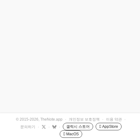
© 2015-2026, TheNote.app
·
개인정보 보호정책
·
이용 약관
·
갤럭시 스토어
 AppStore
문의하기
·
·
·
 MacOS