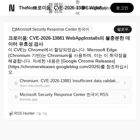
한
제
에이

TheNote
크로미움: CVE-2026-13881 WebAppIns...
국
GooglePlay
AppStore
로그인
품
전트
어
Microsoft Security Response Center 한국어
팔로우
크로미움: CVE-2026-13881 WebAppInstalls의 불충분한 데
이터 유효성 검사
이 CVE는 Chrome에서 할당되었습니다. Microsoft Edge 
(Chromium 기반)는 Chromium을 사용하며, 이는 이 취약점을 
해결합니다. 자세한 내용은 [Google Chrome Releases]
(https://chromereleases.googleblog.com/2026)를 참조하십시
오.
Chromium: CVE-2026-13881 Insufficient data validation in WebAppInstalls
msrc.microsoft.com
Microsoft Security Response Center 한국어 RSS
thenote.app
RSS Hunter
•
7월 3일