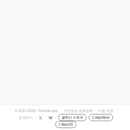
© 2015-2026, TheNote.app
·
개인정보 보호정책
·
이용 약관
·
갤럭시 스토어
 AppStore
문의하기
·
·
·
 MacOS