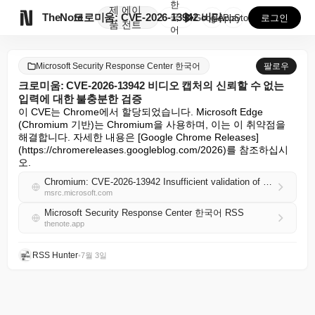
한
제
에이

TheNote
크로미움: CVE-2026-13942 비디오 캡처의 신...
국
GooglePlay
AppStore
로그인
품
전트
어
Microsoft Security Response Center 한국어
팔로우
크로미움: CVE-2026-13942 비디오 캡처의 신뢰할 수 없는
입력에 대한 불충분한 검증
이 CVE는 Chrome에서 할당되었습니다. Microsoft Edge 
(Chromium 기반)는 Chromium을 사용하며, 이는 이 취약점을 
해결합니다. 자세한 내용은 [Google Chrome Releases]
(https://chromereleases.googleblog.com/2026)를 참조하십시
오.
Chromium: CVE-2026-13942 Insufficient validation of untrusted input in Video Capture
msrc.microsoft.com
Microsoft Security Response Center 한국어 RSS
thenote.app
RSS Hunter
•
7월 3일