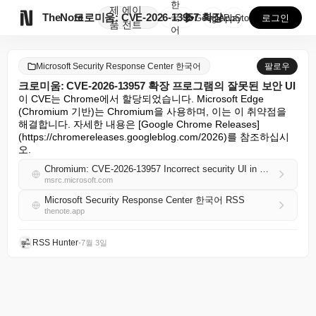
한
제
에이

TheNote
크로미움: CVE-2026-13957 확장 프로그램의 ...
국
GooglePlay
AppStore
로그인
품
전트
어
Microsoft Security Response Center 한국어
팔로우
크로미움: CVE-2026-13957 확장 프로그램의 잘못된 보안 UI
이 CVE는 Chrome에서 할당되었습니다. Microsoft Edge 
(Chromium 기반)는 Chromium을 사용하며, 이는 이 취약점을 
해결합니다. 자세한 내용은 [Google Chrome Releases]
(https://chromereleases.googleblog.com/2026)를 참조하십시
오.
Chromium: CVE-2026-13957 Incorrect security UI in Extensions
msrc.microsoft.com
Microsoft Security Response Center 한국어 RSS
thenote.app
RSS Hunter
•
7월 3일