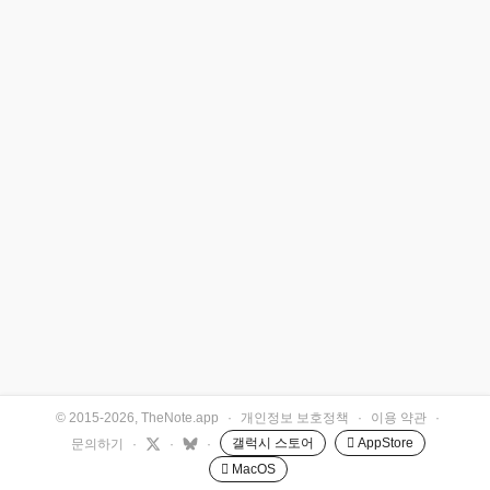
© 2015-2026, TheNote.app
·
개인정보 보호정책
·
이용 약관
·
갤럭시 스토어
 AppStore
문의하기
·
·
·
 MacOS