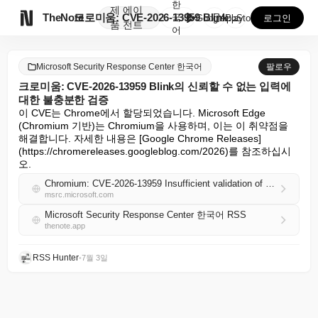
한
제
에이

TheNote
크로미움: CVE-2026-13959 Blink의 신뢰...
국
GooglePlay
AppStore
로그인
품
전트
어
Microsoft Security Response Center 한국어
팔로우
크로미움: CVE-2026-13959 Blink의 신뢰할 수 없는 입력에
대한 불충분한 검증
이 CVE는 Chrome에서 할당되었습니다. Microsoft Edge 
(Chromium 기반)는 Chromium을 사용하며, 이는 이 취약점을 
해결합니다. 자세한 내용은 [Google Chrome Releases]
(https://chromereleases.googleblog.com/2026)를 참조하십시
오.
Chromium: CVE-2026-13959 Insufficient validation of untrusted input in Blink
msrc.microsoft.com
Microsoft Security Response Center 한국어 RSS
thenote.app
RSS Hunter
•
7월 3일