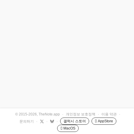
© 2015-2026, TheNote.app
·
개인정보 보호정책
·
이용 약관
·
갤럭시 스토어
 AppStore
문의하기
·
·
·
 MacOS