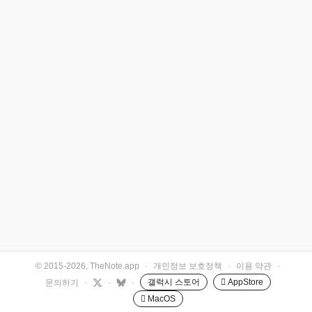
© 2015-2026, TheNote.app
·
개인정보 보호정책
·
이용 약관
·
갤럭시 스토어
 AppStore
문의하기
·
·
·
 MacOS