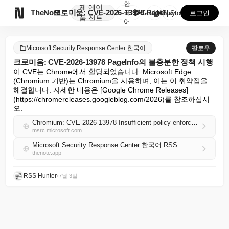
한
제
에이

TheNote
크로미움: CVE-2026-13978 PageInfo의...
국
GooglePlay
AppStore
로그인
품
전트
어
Microsoft Security Response Center 한국어
팔로우
크로미움: CVE-2026-13978 PageInfo의 불충분한 정책 시행
이 CVE는 Chrome에서 할당되었습니다. Microsoft Edge 
(Chromium 기반)는 Chromium을 사용하며, 이는 이 취약점을 
해결합니다. 자세한 내용은 [Google Chrome Releases]
(https://chromereleases.googleblog.com/2026)를 참조하십시
오.
Chromium: CVE-2026-13978 Insufficient policy enforcement in PageInfo
msrc.microsoft.com
Microsoft Security Response Center 한국어 RSS
thenote.app
RSS Hunter
•
7월 3일