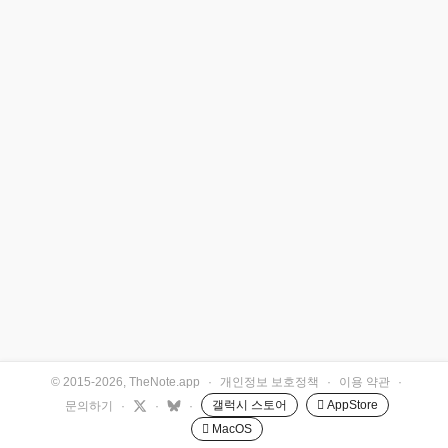
© 2015-2026, TheNote.app
·
개인정보 보호정책
·
이용 약관
·
갤럭시 스토어
 AppStore
문의하기
·
·
·
 MacOS