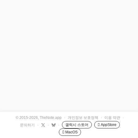
© 2015-2026, TheNote.app
·
개인정보 보호정책
·
이용 약관
·
갤럭시 스토어
 AppStore
문의하기
·
·
·
 MacOS