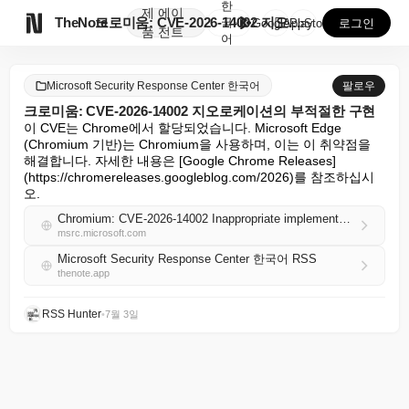
한
제
에이

TheNote
크로미움: CVE-2026-14002 지오로케이션의 부...
국
GooglePlay
AppStore
로그인
품
전트
어
Microsoft Security Response Center 한국어
팔로우
크로미움: CVE-2026-14002 지오로케이션의 부적절한 구현
이 CVE는 Chrome에서 할당되었습니다. Microsoft Edge 
(Chromium 기반)는 Chromium을 사용하며, 이는 이 취약점을 
해결합니다. 자세한 내용은 [Google Chrome Releases]
(https://chromereleases.googleblog.com/2026)를 참조하십시
오.
Chromium: CVE-2026-14002 Inappropriate implementation in Geolocation
msrc.microsoft.com
Microsoft Security Response Center 한국어 RSS
thenote.app
RSS Hunter
•
7월 3일