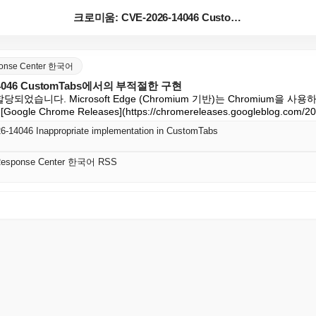
크로미움: CVE-2026-14046 CustomTab...
sponse Center 한국어
14046 CustomTabs에서의 부적절한 구현
할당되었습니다. Microsoft Edge (Chromium 기반)는 Chromium을 
le Chrome Releases](https://chromereleases.googleblog.co
-14046 Inappropriate implementation in CustomTabs
y Response Center 한국어 RSS