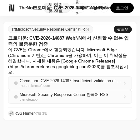
한
제
에이

TheNote
크로미움: CVE-2026-14087 WebNN에서 신...
국
GooglePlay
AppStore
로그인
품
전트
어
Microsoft Security Response Center 한국어
팔로우
크로미움: CVE-2026-14087 WebNN에서 신뢰할 수 없는 입
력의 불충분한 검증
이 CVE는 Chrome에서 할당되었습니다. Microsoft Edge 
(Chromium 기반)는 Chromium을 사용하며, 이는 이 취약점을 
해결합니다. 자세한 내용은 [Google Chrome Releases]
(https://chromereleases.googleblog.com/2026)를 참조하십시
오.
Chromium: CVE-2026-14087 Insufficient validation of untrusted input in WebNN
msrc.microsoft.com
Microsoft Security Response Center 한국어 RSS
thenote.app
RSS Hunter
•
7월 3일