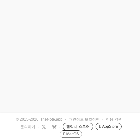
© 2015-2026, TheNote.app
·
개인정보 보호정책
·
이용 약관
·
갤럭시 스토어
 AppStore
문의하기
·
·
·
 MacOS