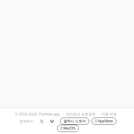
© 2015-2026, TheNote.app
·
개인정보 보호정책
·
이용 약관
·
갤럭시 스토어
 AppStore
문의하기
·
·
·
 MacOS