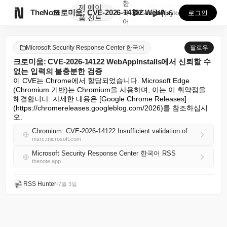
한
제
에이

TheNote
크로미움: CVE-2026-14122 WebAppIns...
국
GooglePlay
AppStore
로그인
품
전트
어
Microsoft Security Response Center 한국어
팔로우
크로미움: CVE-2026-14122 WebAppInstalls에서 신뢰할 수
없는 입력의 불충분한 검증
이 CVE는 Chrome에서 할당되었습니다. Microsoft Edge 
(Chromium 기반)는 Chromium을 사용하며, 이는 이 취약점을 
해결합니다. 자세한 내용은 [Google Chrome Releases]
(https://chromereleases.googleblog.com/2026)를 참조하십시
오.
Chromium: CVE-2026-14122 Insufficient validation of untrusted input in WebAppInstalls
msrc.microsoft.com
Microsoft Security Response Center 한국어 RSS
thenote.app
RSS Hunter
•
7월 3일