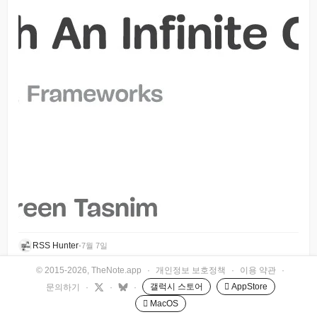
RSS Hunter
•
7월 7일
© 2015-2026, TheNote.app
·
개인정보 보호정책
·
이용 약관
·
갤럭시 스토어
 AppStore
문의하기
·
·
·
 MacOS