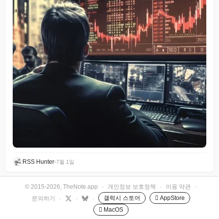
RSS Hunter
•
7월 1일
© 2015-2026, TheNote.app
·
개인정보 보호정책
·
이용 약관
·
갤럭시 스토어
 AppStore
문의하기
·
·
·
 MacOS