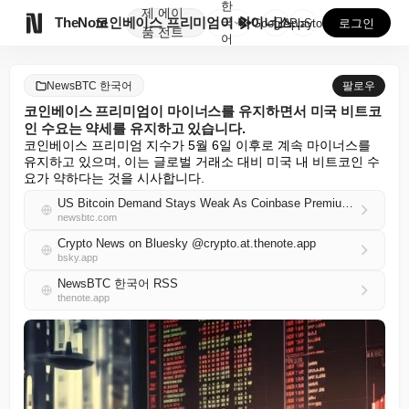
한
제
에이

TheNote
코인베이스 프리미엄이 마이너스를 유지하면서 미국 비트코...
국
GooglePlay
AppStore
로그인
품
전트
어
NewsBTC 한국어
팔로우
코인베이스 프리미엄이 마이너스를 유지하면서 미국 비트코
인 수요는 약세를 유지하고 있습니다.
코인베이스 프리미엄 지수가 5월 6일 이후로 계속 마이너스를 
유지하고 있으며, 이는 글로벌 거래소 대비 미국 내 비트코인 수
요가 약하다는 것을 시사합니다.
US Bitcoin Demand Stays Weak As Coinbase Premium Remains Negative
newsbtc.com
Crypto News on Bluesky @crypto.at.thenote.app
bsky.app
NewsBTC 한국어 RSS
thenote.app