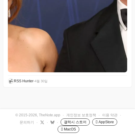
RSS Hunter
•
4월 30일
© 2015-2026, TheNote.app
·
개인정보 보호정책
·
이용 약관
·
갤럭시 스토어
 AppStore
문의하기
·
·
·
 MacOS