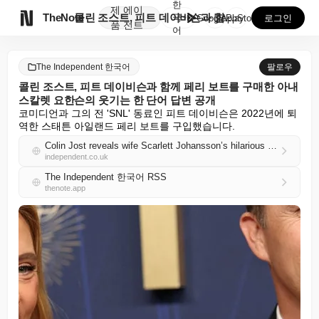
한
제
에이

TheNote
콜린 조스트, 피트 데이비슨과 함께 페리 보트를 구매한...
국
GooglePlay
AppStore
로그인
품
전트
어
The Independent 한국어
팔로우
콜린 조스트, 피트 데이비슨과 함께 페리 보트를 구매한 아내
스칼렛 요한슨의 웃기는 한 단어 답변 공개
코미디언과 그의 전 'SNL' 동료인 피트 데이비슨은 2022년에 퇴
역한 스태튼 아일랜드 페리 보트를 구입했습니다.
Colin Jost reveals wife Scarlett Johansson’s hilarious one-word response to his ferry boat purchase with Pete Davidson
independent.co.uk
The Independent 한국어 RSS
thenote.app