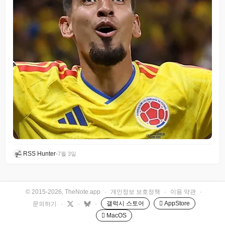
RSS Hunter
•
7월 3일
© 2015-2026, TheNote.app
·
개인정보 보호정책
·
이용 약관
·
갤럭시 스토어
 AppStore
문의하기
·
·
·
 MacOS