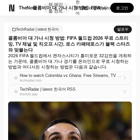
한
제
에이

TheNote
콜롬비아 대 가나 시청 방법: FIFA 월드컵 2026...
국
GooglePlay
AppStore
로그인
품
전트
어
TechRadar | latest 한국어
팔로우
콜롬비아 대 가나 시청 방법: FIFA 월드컵 2026 무료 스트리
밍, TV 채널 및 킥오프 시간, 로스 카페테로스가 블랙 스타즈
와 맞붙는다
2026 FIFA 월드컵에서 캔자스시티가 흥미로운 32강전을 개최하
는 가운데, 콜롬비아 대 가나 경기를 온라인으로 무료 시청하는 
방법과 어디서든 시청하는 방법은 다음과 같습니다.
How to watch Colombia vs Ghana: Free Streams, TV Channels & Kick-Off time for FIFA World Cup 2026 as Los Cafeteros take on Black Stars
techradar.com
TechRadar | latest 한국어 RSS
thenote.app