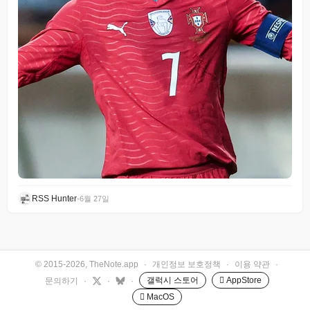
RSS Hunter
•
6월 27일
© 2015-2026, TheNote.app
·
개인정보 보호정책
·
이용 약관
·
갤럭시 스토어
 AppStore
문의하기
·
·
·
 MacOS