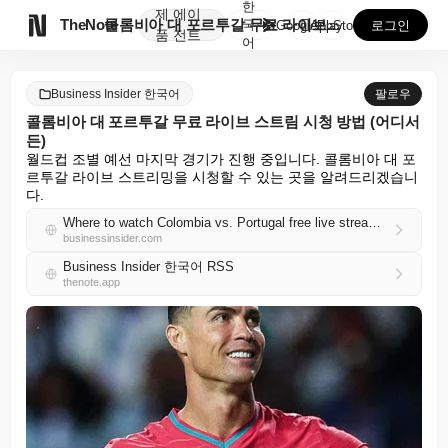
한
제
에이

TheNote
콜롬비아 대 포르투갈 무료 라이브 스트림 시청 방법 (...
국
GooglePlay
AppStore
로그인
품
전트
어
Business Insider 한국어
팔로우
콜롬비아 대 포르투갈 무료 라이브 스트림 시청 방법 (어디서
든)
월드컵 조별 예선 마지막 경기가 진행 중입니다. 콜롬비아 대 포
르투갈 라이브 스트리밍을 시청할 수 있는 곳을 알려드리겠습니
다.
Where to watch Colombia vs. Portugal free live streams from anywhere
businessinsider.com
Business Insider 한국어 RSS
thenote.app