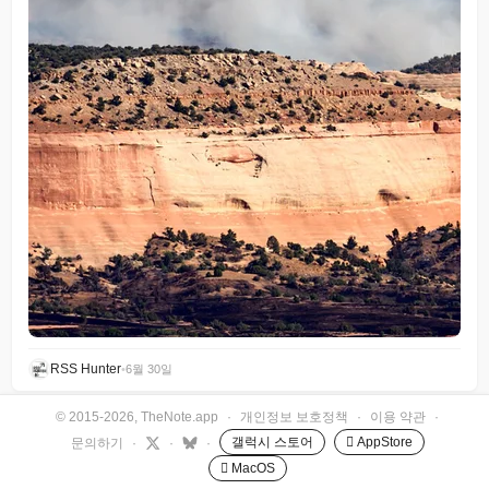
RSS Hunter
•
6월 30일
© 2015-2026, TheNote.app
·
개인정보 보호정책
·
이용 약관
·
갤럭시 스토어
 AppStore
문의하기
·
·
·
 MacOS