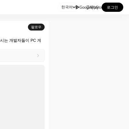

한국어
GooglePlay
AppStore
로그인
팔로우
푸시는 개발자들이 PC 게