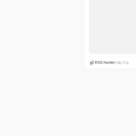
RSS Hunter
•
6월 27일