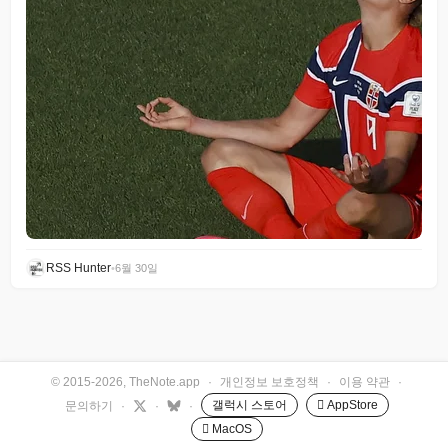
RSS Hunter
•
6월 30일
© 2015-2026, TheNote.app
·
개인정보 보호정책
·
이용 약관
·
갤럭시 스토어
 AppStore
문의하기
·
·
·
 MacOS