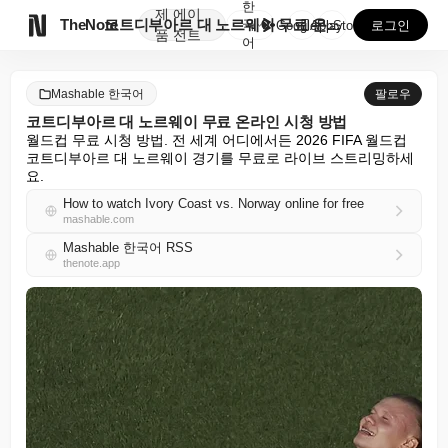
한
제
에이

TheNote
코트디부아르 대 노르웨이 무료 온라인 시청 방법
국
GooglePlay
AppStore
로그인
품
전트
어
Mashable 한국어
팔로우
코트디부아르 대 노르웨이 무료 온라인 시청 방법
월드컵 무료 시청 방법. 전 세계 어디에서든 2026 FIFA 월드컵 
코트디부아르 대 노르웨이 경기를 무료로 라이브 스트리밍하세
요.
How to watch Ivory Coast vs. Norway online for free
mashable.com
Mashable 한국어 RSS
thenote.app