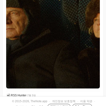
RSS Hunter
•
7월 5일
© 2015-2026, TheNote.app
·
개인정보 보호정책
·
이용 약관
·