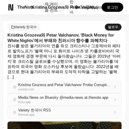
한
제
에이

TheNote
Kristina Grozeva와 Petar Valcha...
국
GooglePlay
AppStore
로그인
품
전트
어
Variety 한국어
팔로우
Kristina Grozeva와 Petar Valchanov, ‘Black Money for
White Nights’에서 부패와 친러시아 향수를 파헤치다
찬사를 받은 불가리아의 연출 듀오 크리스티나 그로제바와 페타
르 발차노프가 '블랙 머니 포 화이트 나이츠'로 카를로비바리 국
제 영화제 경쟁 부문에 다시 돌아왔습니다. 그들은 2019년 '아버
지'로 크리스탈 글로브를 수상했으며, 이 영화는 불가리아를 대
표하여 외국어 영화 오스카상 후보에 올랐습니다. 2022년을 배
경으로 현대 불가리아의 부패와 도덕적 타락을 고발하는 '블랙 
[…]
Kristina Grozeva and Petar Valchanov Probe Corruption and Pro-Russia Nostalgia in ‘Black Money for White Nights’
variety.com
Media News on Bluesky @media-news.at.thenote.app
bsky.app
Variety 한국어 RSS
thenote.app