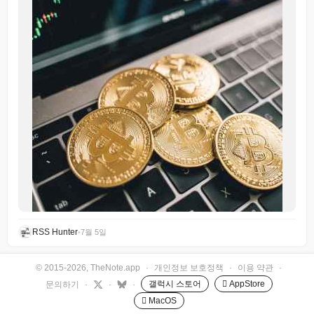
RSS Hunter
•
7월 5일
© 2015-2026, TheNote.app
·
개인정보 보호정책
·
이용 약관
·
갤럭시 스토어
 AppStore
문의하기
·
·
·
 MacOS