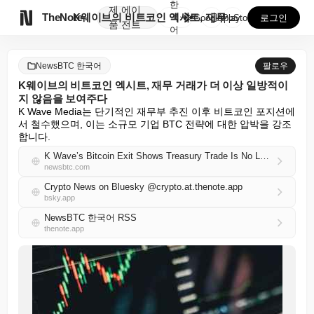
한
제
에이

TheNote
K웨이브의 비트코인 엑시트, 재무 거래가 더 이상 일방...
국
GooglePlay
AppStore
로그인
품
전트
어
NewsBTC 한국어
팔로우
K웨이브의 비트코인 엑시트, 재무 거래가 더 이상 일방적이
지 않음을 보여주다
K Wave Media는 단기적인 재무부 추진 이후 비트코인 포지션에
서 철수했으며, 이는 소규모 기업 BTC 전략에 대한 압박을 강조
합니다.
K Wave’s Bitcoin Exit Shows Treasury Trade Is No Longer One-Way
newsbtc.com
Crypto News on Bluesky @crypto.at.thenote.app
bsky.app
NewsBTC 한국어 RSS
thenote.app