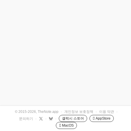
© 2015-2026, TheNote.app
·
개인정보 보호정책
·
이용 약관
·
갤럭시 스토어
 AppStore
문의하기
·
·
·
 MacOS