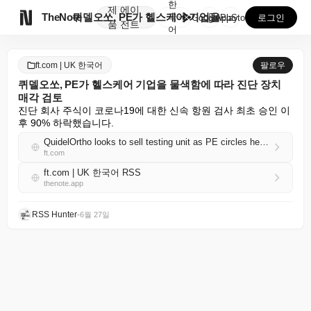
한
제
에이

TheNote
퀴델오쏘, PE가 헬스케어 기업을 물색함에 따라 진단 ...
국
GooglePlay
AppStore
로그인
품
전트
어
ft.com | UK 한국어
팔로우
퀴델오쏘, PE가 헬스케어 기업을 물색함에 따라 진단 장치
매각 검토
진단 회사 주식이 코로나19에 대한 신속 항원 검사 최초 승인 이
후 90% 하락했습니다.
QuidelOrtho looks to sell testing unit as PE circles healthcare companies
ft.com
ft.com | UK 한국어 RSS
thenote.app
RSS Hunter
•
6월 27일