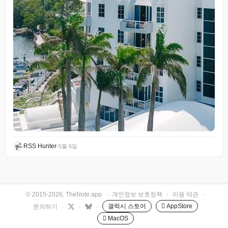
RSS Hunter
•
5월 6일
© 2015-2026, TheNote.app
·
개인정보 보호정책
·
이용 약관
·
갤럭시 스토어
 AppStore
문의하기
·
·
·
 MacOS