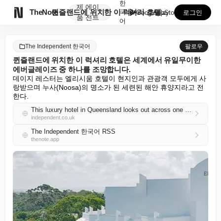
한
제
에이

TheNote
퀸즐랜드에 위치한 이 럭셔리 호텔은 세계에서 유일무이한...
국
GooglePlay
AppStore
로그인
품
전트
어
The Independent 한국어
팔로우
퀸즐랜드에 위치한 이 럭셔리 호텔은 세계에서 유일무이한
에버글레이즈 중 하나를 조망합니다.
데이지 레스터는 엘리시움 호텔이 현지인과 관광객 모두에게 사
랑받으며 누사(Noosa)의 명소가 된 세련된 해안 휴양지라고 전
한다.
This luxury hotel in Queensland looks out across one of the world’s only everglades
independent.co.uk
The Independent 한국어 RSS
thenote.app