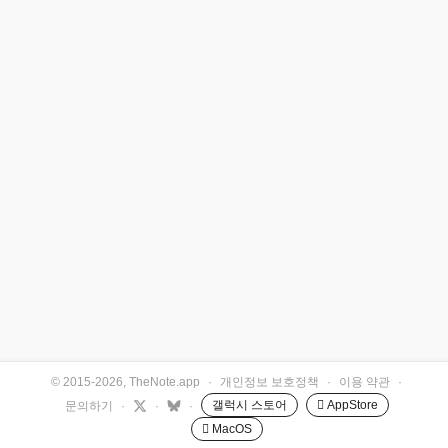
© 2015-2026, TheNote.app
·
개인정보 보호정책
·
이용 약관
·
갤럭시 스토어
 AppStore
문의하기
·
·
·
 MacOS