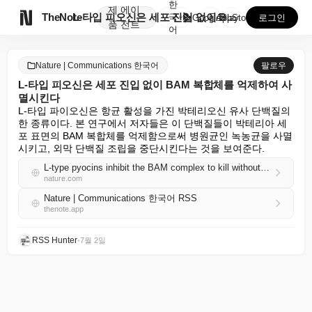
한
제
에이

TheNote
L-타입 피오신은 세포 진입 없이 BAM 복합체를 억제...
국
GooglePlay
AppStore
로그인
품
전트
어
Nature | Communications 한국어
팔로우
L-타입 피오신은 세포 진입 없이 BAM 복합체를 억제하여 사
멸시킨다
L-타입 파이오신은 항균 활성을 가진 박테리오신 유사 단백질의 
한 종류이다. 본 연구에서 저자들은 이 단백질들이 박테리아 세
포 표면의 BAM 복합체를 억제함으로써 병원균인 녹농균을 사멸
시키고, 외막 단백질 조립을 중단시킨다는 것을 보여준다.
L-type pyocins inhibit the BAM complex to kill without cell entry
nature.com
Nature | Communications 한국어 RSS
thenote.app
RSS Hunter
•
7월 2일