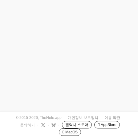
© 2015-2026, TheNote.app
·
개인정보 보호정책
·
이용 약관
·
갤럭시 스토어
 AppStore
문의하기
·
·
·
 MacOS