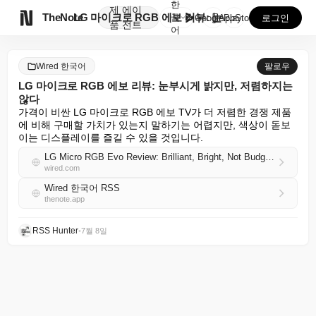
한
제
에이

TheNote
LG 마이크로 RGB 에보 리뷰: 눈부시게 밝지만, 저...
국
GooglePlay
AppStore
로그인
품
전트
어
Wired 한국어
팔로우
LG 마이크로 RGB 에보 리뷰: 눈부시게 밝지만, 저렴하지는
않다
가격이 비싼 LG 마이크로 RGB 에보 TV가 더 저렴한 경쟁 제품
에 비해 구매할 가치가 있는지 말하기는 어렵지만, 색상이 돋보
이는 디스플레이를 즐길 수 있을 것입니다.
LG Micro RGB Evo Review: Brilliant, Bright, Not Budget-Friendly
wired.com
Wired 한국어 RSS
thenote.app
RSS Hunter
•
7월 8일