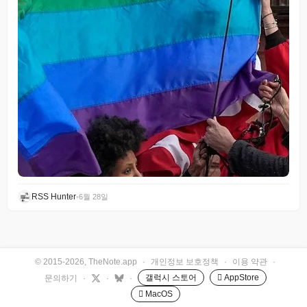
RSS Hunter
•
6월 28일
© 2015-2026, TheNote.app
·
개인정보 보호정책
·
이용 약관
·
갤럭시 스토어
 AppStore
문의하기
·
·
·
 MacOS