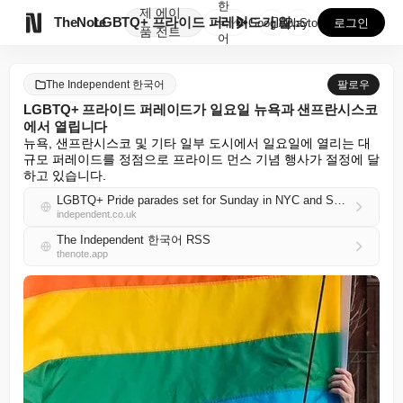
한
제
에이

TheNote
LGBTQ+ 프라이드 퍼레이드가 일요일 뉴욕과 샌프란시...
국
GooglePlay
AppStore
로그인
품
전트
어
The Independent 한국어
팔로우
LGBTQ+ 프라이드 퍼레이드가 일요일 뉴욕과 샌프란시스코
에서 열립니다
뉴욕, 샌프란시스코 및 기타 일부 도시에서 일요일에 열리는 대
규모 퍼레이드를 정점으로 프라이드 먼스 기념 행사가 절정에 달
하고 있습니다.
LGBTQ+ Pride parades set for Sunday in NYC and San Francisco
independent.co.uk
The Independent 한국어 RSS
thenote.app