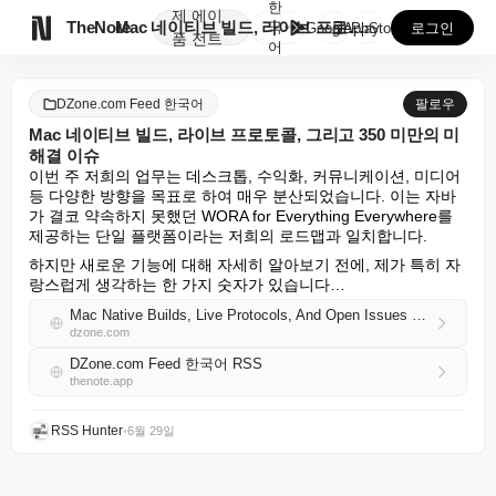
한
제
에이

TheNote
Mac 네이티브 빌드, 라이브 프로토콜, 그리고 350...
국
GooglePlay
AppStore
로그인
품
전트
어
DZone.com Feed 한국어
팔로우
Mac 네이티브 빌드, 라이브 프로토콜, 그리고 350 미만의 미
해결 이슈
이번 주 저희의 업무는 데스크톱, 수익화, 커뮤니케이션, 미디어 
등 다양한 방향을 목표로 하여 매우 분산되었습니다. 이는 자바
가 결코 약속하지 못했던 WORA for Everything Everywhere를 
제공하는 단일 플랫폼이라는 저희의 로드맵과 일치합니다.
하지만 새로운 기능에 대해 자세히 알아보기 전에, 제가 특히 자
랑스럽게 생각하는 한 가지 숫자가 있습니다…
Mac Native Builds, Live Protocols, And Open Issues Under 350
dzone.com
DZone.com Feed 한국어 RSS
thenote.app
RSS Hunter
•
6월 29일