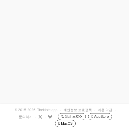
© 2015-2026, TheNote.app
·
개인정보 보호정책
·
이용 약관
·
갤럭시 스토어
 AppStore
문의하기
·
·
·
 MacOS