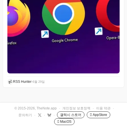
RSS Hunter
•
6월 29일
© 2015-2026, TheNote.app
·
개인정보 보호정책
·
이용 약관
·
갤럭시 스토어
 AppStore
문의하기
·
·
·
 MacOS