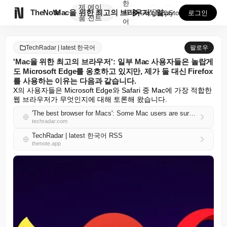
한
제
에이

TheNote
'Mac을 위한 최고의 브라우저': 일부 Mac 사용자...
국
GooglePlay
AppStore
로그인
품
전트
어
TechRadar | latest 한국어
팔로우
'Mac을 위한 최고의 브라우저': 일부 Mac 사용자들은 놀랍게
도 Microsoft Edge를 옹호하고 있지만, 제가 둘 대신 Firefox
를 사용하는 이유는 다음과 같습니다.
X의 사용자들은 Microsoft Edge와 Safari 중 Mac에 가장 적합한 
웹 브라우저가 무엇인지에 대해 토론해 왔습니다.
'The best browser for Macs': Some Mac users are surprisingly defending Microsoft Edge, but here's why I use Firefox instead of both
techradar.com
TechRadar | latest 한국어 RSS
thenote.app