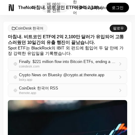
한
제
에이

TheNote
마침내. 비트코인 ETF에 2억 2,100만 달러가 유...
국
GooglePlay
AppStore
로그인
품
전트
어
CoinDesk 한국어
팔로우
마침내. 비트코인 ETF에 2억 2,100만 달러가 유입되어 고통
스러웠던 10일간의 유출 행진이 끝났습니다.
Spot ETF는 BlackRock의 IBIT 외 펀드에 힘입어 두 달 만에 가
장 강력한 유입일을 기록했습니다.
Finally. $221 million flow into Bitcoin ETFs, ending a painful 10-day outflow streak
coindesk.com
Crypto News on Bluesky @crypto.at.thenote.app
bsky.app
CoinDesk 한국어 RSS
thenote.app