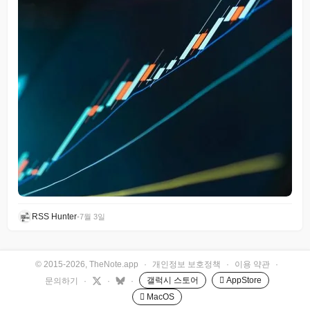
RSS Hunter
•
7월 3일
© 2015-2026, TheNote.app
·
개인정보 보호정책
·
이용 약관
·
갤럭시 스토어
 AppStore
문의하기
·
·
·
 MacOS