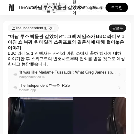
한
제
에이

TheNote
"마담 투소 박물관 같았어요": 그렉 제임스가 BBC ...
국
GooglePlay
AppStore
로그인
품
전트
어
The Independent 한국어
팔로우
"마담 투소 박물관 같았어요": 그렉 제임스가 BBC 라디오 1
아침 쇼 복귀 후 테일러 스위프트의 결혼식에 대해 털어놓은
이야기
BBC 라디오 1 진행자는 자신의 아침 쇼에서 축하 행사에 대해 
이야기한 후 스위프트의 변호사로부터 전화를 받을 것으로 예상
한다고 농담했습니다.
‘It was like Madame Tussauds’: What Greg James spilled about Taylor Swift’s wedding as he returned to his BBC Radio 1 breakfast show
independent.co.uk
The Independent 한국어 RSS
thenote.app