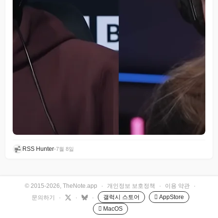
RSS Hunter
•
7월 8일
© 2015-2026, TheNote.app
·
개인정보 보호정책
·
이용 약관
·
갤럭시 스토어
 AppStore
문의하기
·
·
·
 MacOS