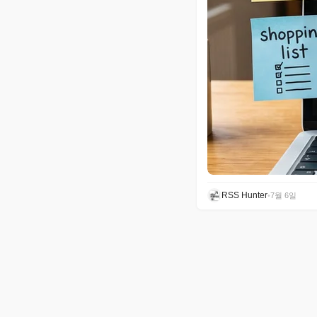
RSS Hunter
•
7월 6일