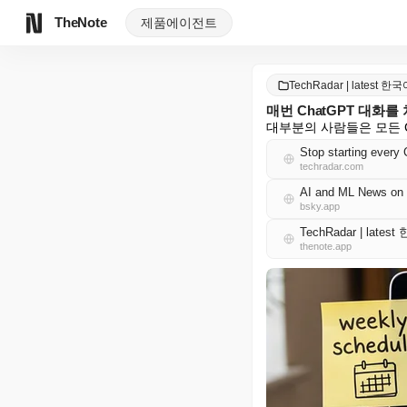
TheNote
제품
에이전트
TechRadar | latest 한
매번 ChatGPT 대화
대부분의 사람들은 모든 
Stop starting every
techradar.com
AI and ML News on 
bsky.app
TechRadar | lates
thenote.app