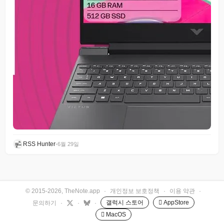
RSS Hunter
•
6월 29일
© 2015-2026, TheNote.app
·
개인정보 보호정책
·
이용 약관
·
갤럭시 스토어
 AppStore
문의하기
·
·
·
 MacOS