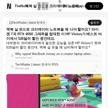
한
제
에이

TheNote
맥북 살 돈으로 크리에이터 노트북을 왜 사야 할까요? ...
국
GooglePlay
AppStore
로그인
품
전트
어
TechRadar | latest 한국어
팔로우
맥북 살 돈으로 크리에이터 노트북을 왜 사야 할까요? 라이
젠 7과 RTX 4050 그래픽을 탑재한 이 HP Victus가 베스트 바
이에서 525달러 할인 중인데요.
대부분의 크리에이터에게 필요한 성능을 갖춘 HP Victus가 현재 
525달러 할인 중인데, 맥북 살 돈을 왜 낭비해야 할까요?
Why spend MacBook money on a creator laptop when this HP Victus with Ryzen 7 and RTX 4050 graphics is $525 off at Best Buy?
techradar.com
TechRadar | latest 한국어 RSS
thenote.app