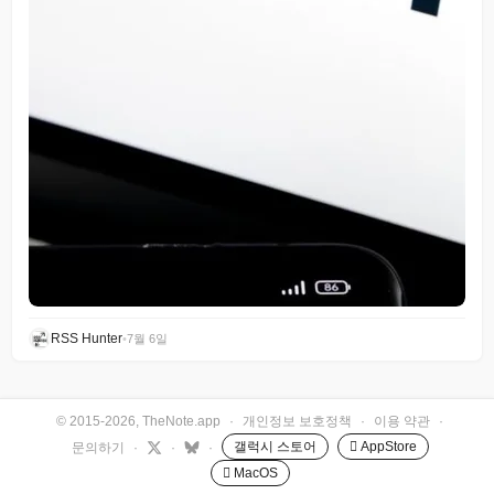
RSS Hunter
•
7월 6일
© 2015-2026, TheNote.app
·
개인정보 보호정책
·
이용 약관
·
갤럭시 스토어
 AppStore
문의하기
·
·
·
 MacOS