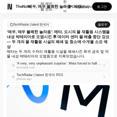
한
제
에이

TheNote
‘매우, 매우 불쾌한 놀라움’: 메타, 도시의 물 재활...
국
GooglePlay
AppStore
로그인
품
전트
어
TechRadar | latest 한국어
팔로우
‘매우, 매우 불쾌한 놀라움’: 메타, 도시의 물 재활용 시스템을
내성 박테리아로 오염시킨 후 데이터 센터 물 배출 중단 강요
— 두 개의 물 재활용 시설의 폐쇄 및 청소에 수개월 소요 예
상
메타는 두 개의 수처리 재활용 시설을 폐쇄시킨 희귀 금속 및 약
물 내성 박테리아의 오염원으로 지목되었습니다.
‘A very, very unpleasant surprise’: Meta forced to halt data center water discharges after polluting city's water reclamation system with resistant bacterium — shutdown and cleaning of two water reclamation plants expected lasted months
techradar.com
TechRadar | latest 한국어 RSS
thenote.app