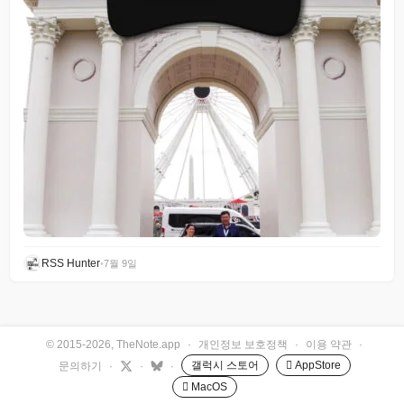
RSS Hunter
•
7월 9일
© 2015-2026, TheNote.app
·
개인정보 보호정책
·
이용 약관
·
갤럭시 스토어
 AppStore
문의하기
·
·
·
 MacOS