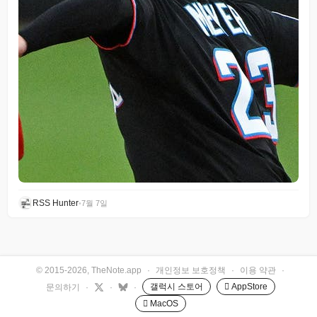
RSS Hunter
•
7월 7일
© 2015-2026, TheNote.app
·
개인정보 보호정책
·
이용 약관
·
갤럭시 스토어
 AppStore
문의하기
·
·
·
 MacOS