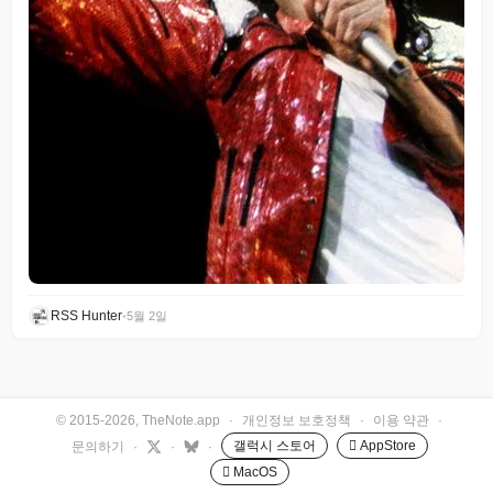
RSS Hunter
•
5월 2일
© 2015-2026, TheNote.app
·
개인정보 보호정책
·
이용 약관
·
갤럭시 스토어
 AppStore
문의하기
·
·
·
 MacOS