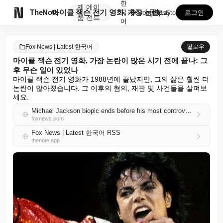
한
제
에이

TheNote
마이클 잭슨 전기 영화, 가장 논란이 많은 시기 전에 ...
국
GooglePlay
AppStore
로그인
품
전트
어
Fox News | Latest 한국어
팔로우
마이클 잭슨 전기 영화, 가장 논란이 많은 시기 전에 끝나: 그
후 무슨 일이 있었나
마이클 잭슨 전기 영화가 1988년에 끝났지만, 그의 삶은 훨씬 더 
논란이 많아졌습니다. 그 이후의 혐의, 재판 및 사건들을 살펴보
세요.
Michael Jackson biopic ends before his most controversial chapter: What happened next
foxnews.com
Fox News | Latest 한국어 RSS
thenote.app