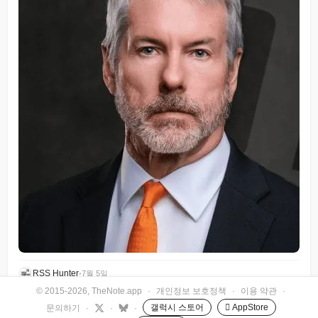
RSS Hunter
•
7월 5일
© 2015-2026, TheNote.app
·
개인정보 보호정책
·
이용 약관
·
갤럭시 스토어
 AppStore
문의하기
·
·
·