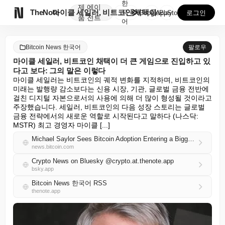
한
제
에이

TheNote
마이클 세일러, 비트코인 채택이 더 큰 게임으로 진입하...
국
GooglePlay
AppStore
로그인
품
전트
어
Bitcoin News 한국어
팔로우
마이클 세일러, 비트코인 채택이 더 큰 게임으로 진입하고 있
다고 보다: 그의 말은 이렇다
마이클 세일러는 비트코인의 궤적 변화를 지적하며, 비트코인의 
미래는 발행량 감소보다는 신용 시장, 기관, 글로벌 금융 전반에 
걸친 디지털 자본으로서의 사용에 의해 더 많이 형성될 것이라고 
주장했습니다. 세일러, 비트코인의 다음 성장 스토리는 글로벌 
금융 전략에서의 새로운 역할로 시작된다고 말하다 (나스닥: 
MSTR) 최고 경영자 마이클 [...]
Michael Saylor Sees Bitcoin Adoption Entering a Bigger Game: Here’s What He Says
news.bitcoin.com
Crypto News on Bluesky @crypto.at.thenote.app
bsky.app
Bitcoin News 한국어 RSS
thenote.app