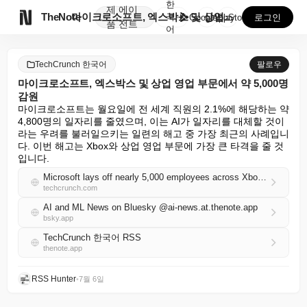
한
제
에이

TheNote
마이크로소프트, 엑스박스 및 상업 영업 부문에서 약 5...
국
GooglePlay
AppStore
로그인
품
전트
어
TechCrunch 한국어
팔로우
마이크로소프트, 엑스박스 및 상업 영업 부문에서 약 5,000명
감원
마이크로소프트는 월요일에 전 세계 직원의 2.1%에 해당하는 약 
4,800명의 일자리를 줄였으며, 이는 AI가 일자리를 대체할 것이
라는 우려를 불러일으키는 일련의 해고 중 가장 최근의 사례입니
다. 이번 해고는 Xbox와 상업 영업 부문에 가장 큰 타격을 줄 것
입니다.
Microsoft lays off nearly 5,000 employees across Xbox, commercial sales
techcrunch.com
AI and ML News on Bluesky @ai-news.at.thenote.app
bsky.app
TechCrunch 한국어 RSS
thenote.app
RSS Hunter
•
7월 6일