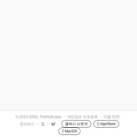
© 2015-2026, TheNote.app
·
개인정보 보호정책
·
이용 약관
·
갤럭시 스토어
 AppStore
문의하기
·
·
·
 MacOS