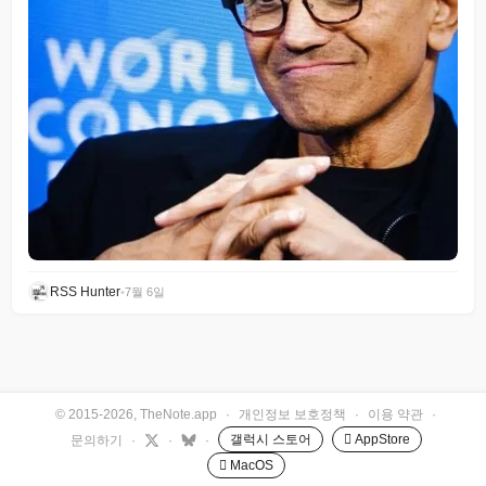
RSS Hunter
•
7월 6일
© 2015-2026, TheNote.app
·
개인정보 보호정책
·
이용 약관
·
갤럭시 스토어
 AppStore
문의하기
·
·
·
 MacOS