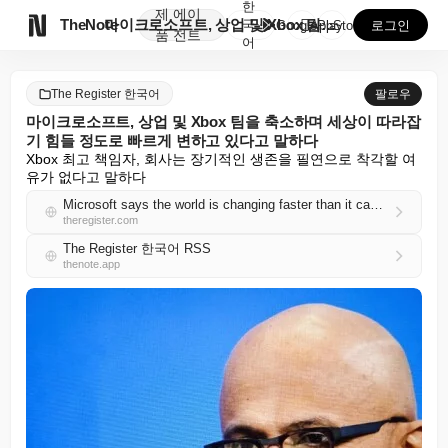
한
제
에이

TheNote
마이크로소프트, 상업 및 Xbox 팀을 축소하며 세상이...
국
GooglePlay
AppStore
로그인
품
전트
어
The Register 한국어
팔로우
마이크로소프트, 상업 및 Xbox 팀을 축소하며 세상이 따라잡
기 힘들 정도로 빠르게 변하고 있다고 말하다
Xbox 최고 책임자, 회사는 장기적인 생존을 필연으로 착각할 여
유가 없다고 말하다
Microsoft says the world is changing faster than it can keep up as it guts commercial, Xbox teams
theregister.com
The Register 한국어 RSS
thenote.app