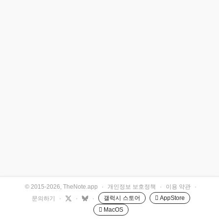
© 2015-2026, TheNote.app
·
개인정보 보호정책
·
이용 약관
·
갤럭시 스토어
 AppStore
문의하기
·
·
·
 MacOS