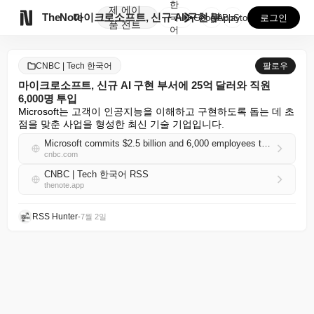
한
제
에이

TheNote
마이크로소프트, 신규 AI 구현 부서에 25억 달러와 ...
국
GooglePlay
AppStore
로그인
품
전트
어
CNBC | Tech 한국어
팔로우
마이크로소프트, 신규 AI 구현 부서에 25억 달러와 직원
6,000명 투입
Microsoft는 고객이 인공지능을 이해하고 구현하도록 돕는 데 초
점을 맞춘 사업을 형성한 최신 기술 기업입니다.
Microsoft commits $2.5 billion and 6,000 employees to new AI implementation unit
cnbc.com
CNBC | Tech 한국어 RSS
thenote.app
RSS Hunter
•
7월 2일