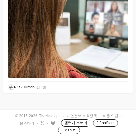
RSS Hunter
•
7월 7일
© 2015-2026, TheNote.app
·
개인정보 보호정책
·
이용 약관
·
갤럭시 스토어
 AppStore
문의하기
·
·
·
 MacOS