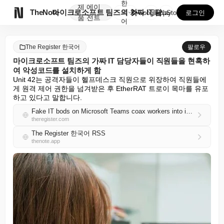
한
제
에이

TheNote
마이크로소프트 팀즈의 가짜 IT 담당자들이 직원들을 현...
국
GooglePlay
AppStore
로그인
품
전트
어
The Register 한국어
팔로우
마이크로소프트 팀즈의 가짜 IT 담당자들이 직원들을 현혹하
여 악성코드를 설치하게 함
Unit 42는 공격자들이 헬프데스크 직원으로 위장하여 직원들에
게 원격 제어 권한을 넘겨받은 후 EtherRAT 트로이 목마를 유포
하고 있다고 말합니다.
Fake IT bods on Microsoft Teams coax workers into installing malware
theregister.com
The Register 한국어 RSS
thenote.app