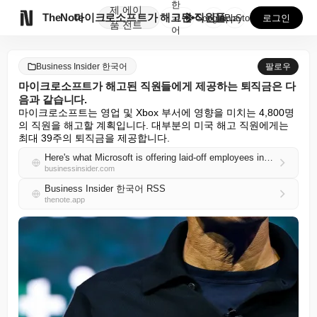
한
제
에이

TheNote
마이크로소프트가 해고된 직원들에게 제공하는 퇴직금은 다...
국
GooglePlay
AppStore
로그인
품
전트
어
Business Insider 한국어
팔로우
마이크로소프트가 해고된 직원들에게 제공하는 퇴직금은 다
음과 같습니다.
마이크로소프트는 영업 및 Xbox 부서에 영향을 미치는 4,800명
의 직원을 해고할 계획입니다. 대부분의 미국 해고 직원에게는 
최대 39주의 퇴직금을 제공합니다.
Here's what Microsoft is offering laid-off employees in severance
businessinsider.com
Business Insider 한국어 RSS
thenote.app