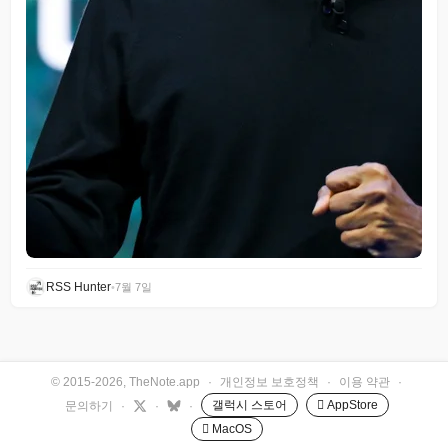
RSS Hunter
•
7월 7일
© 2015-2026, TheNote.app
·
개인정보 보호정책
·
이용 약관
·
갤럭시 스토어
 AppStore
문의하기
·
·
·
 MacOS